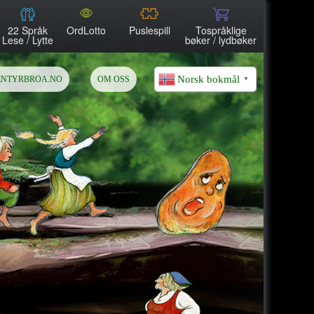
22 Språk
OrdLotto
Puslespill
Tospråklige
Lese / Lytte
bøker / lydbøker
Norsk bokmål
ENTYRBROA.NO
OM OSS
▼