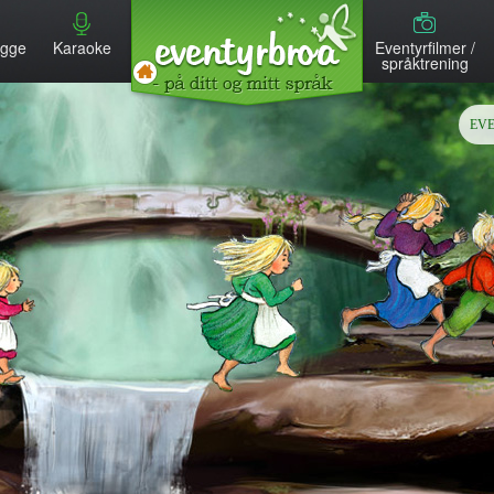
MENU
egge
Karaoke
Eventyrfilmer /
språktrening
EV