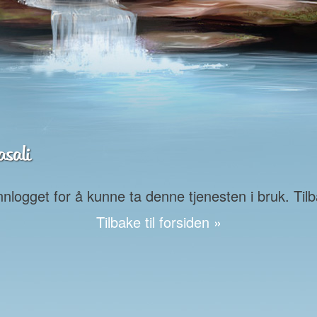
sali
logget for å kunne ta denne tjenesten i bruk. Tilba
Tilbake til forsiden »