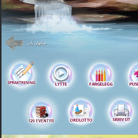
ساتواں باپ