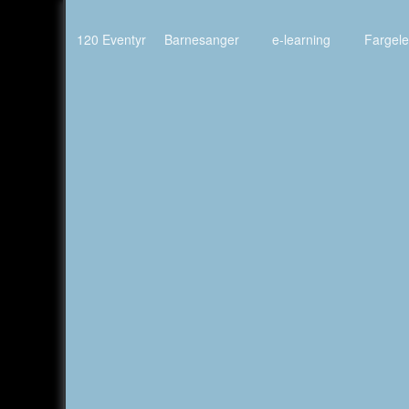
120 Eventyr
Barnesanger
e-learning
Fargel