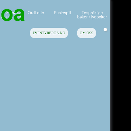
22 Språk
OrdLotto
Puslespill
Tospråklige
Lese / Lytte
bøker / lydbøker
EVENTYRBROA.NO
OM OSS