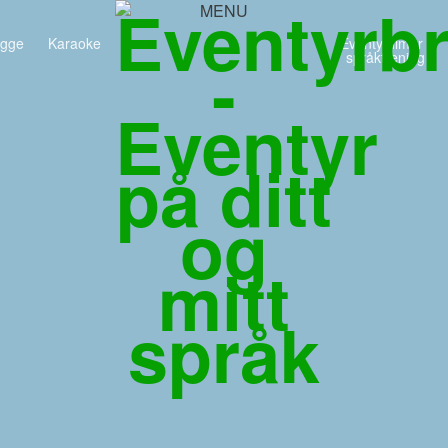
MENU
egge
Karaoke
Eventyrfilmer /
språktrening