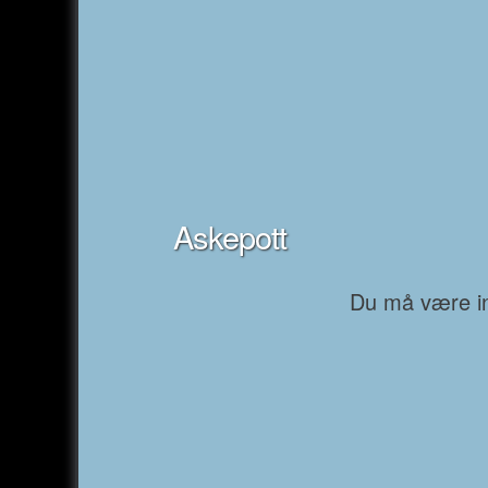
Askepott
Du må være inn