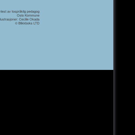
nlest av tospråklig pedagog
Oslo Kommune
llustrasjoner: Cecilie Okada
© Blikkboks LTD