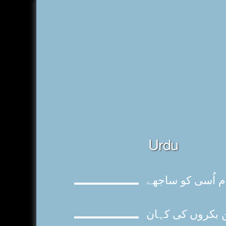
Urdu
 اُسی کو ساجھے
ن بکروں کی کہان