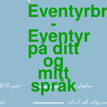
ساتواں باپ
جس کا کام
ی روٹی کی کہانی
تی