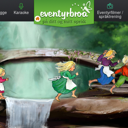
MENU
egge
Karaoke
Eventyrfilmer /
språktrening