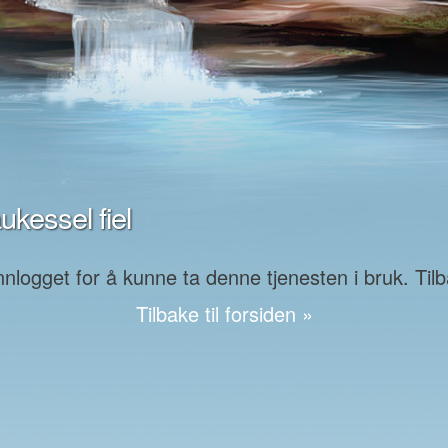
kessel fiel
logget for å kunne ta denne tjenesten i bruk. Tilba
Tilbake til forsiden »