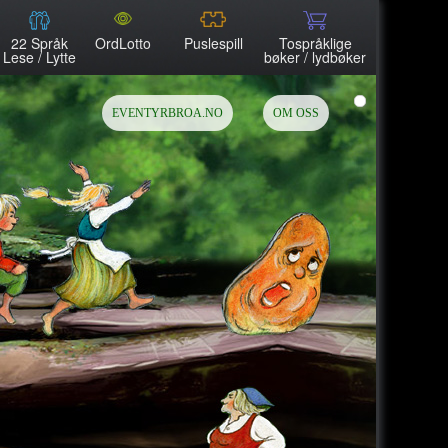
22 Språk
OrdLotto
Puslespill
Tospråklige
Lese / Lytte
bøker / lydbøker
EVENTYRBROA.NO
OM OSS