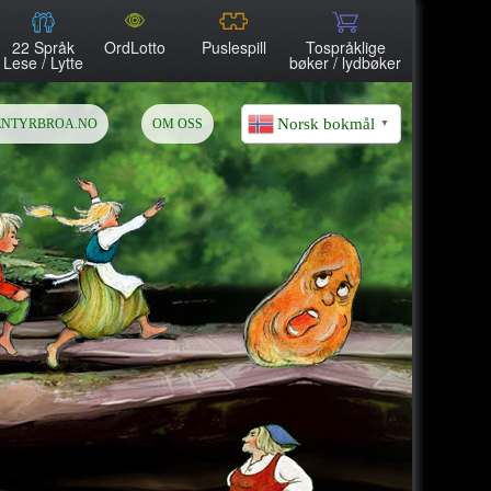
22 Språk
OrdLotto
Puslespill
Tospråklige
Lese / Lytte
bøker / lydbøker
Norsk bokmål
ENTYRBROA.NO
OM OSS
▼