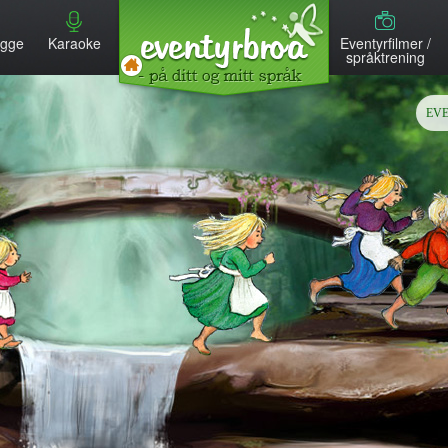
MENU
egge
Karaoke
Eventyrfilmer /
språktrening
EV