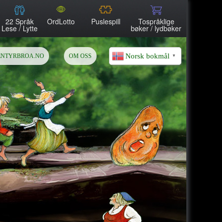
22 Språk
OrdLotto
Puslespill
Tospråklige
Lese / Lytte
bøker / lydbøker
Norsk bokmål
ENTYRBROA.NO
OM OSS
▼