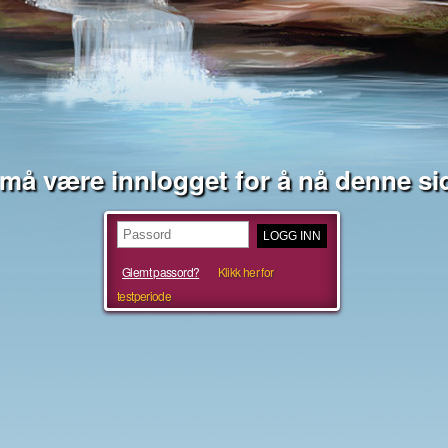
må være innlogget for å nå denne si
Glemt passord?
Klikk her for
testperiode