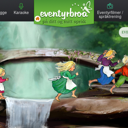
MENU
egge
Karaoke
Eventyrfilmer /
språktrening
EV