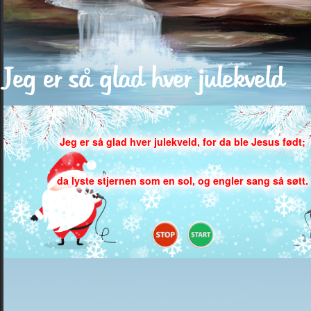
Jeg er så glad hver julekveld
Jeg er så glad hver julekveld, for da ble Jesus født;
Jeg er så glad hver julekveld, for da ble Jesus født;
da lyste stjernen som en sol, og engler sang så søtt.
da lyste stjernen som en sol, og engler sang så søtt.